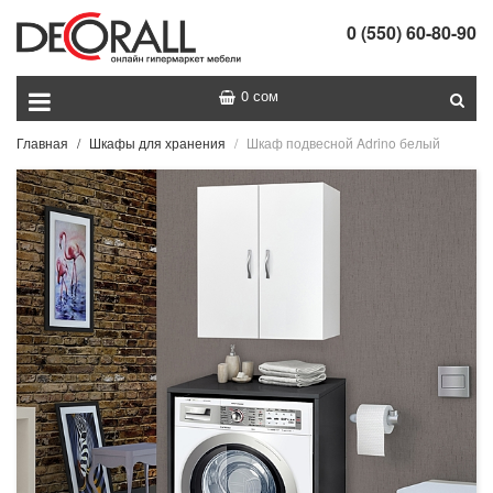
0 (550) 60-80-90
0 сом
Главная
Шкафы для хранения
Шкаф подвесной Adrino белый