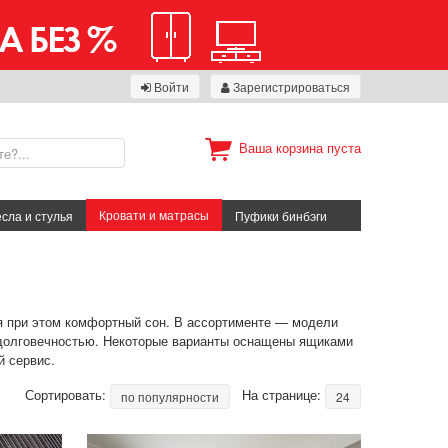
Войти
Зарегистрироваться
Ваша корзина пуста
Кровати и матрасы
сла и стулья
Пуфики бинбэги
 при этом комфортный сон. В ассортименте — модели
я долговечностью. Некоторые варианты оснащены ящиками
й сервис.
Сортировать:
На странице:
по популярности
24