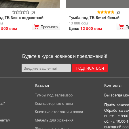
(0)
(2)
од ТВ Neo с подсветкой
Тумба под ТВ Smart белый
ом
13 888 сом
Просмотр
П
 500 сом
12 500 сом
Цена:
Будьте в курсе новинок и предложений!
Каталог
Контакты
Тумбы под телевизор
Вы всегда мож
аз"
Компьютерные столы
Приём заказов
Обработка зак
Книжные стеллажи и полки
пн-пт: - с 9:00
иентам
Мебель для хранения
сб: - с 10:00-1
выходной вос
Журнальные столы