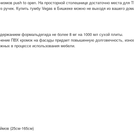
измов push to open. На просторной столешнице достаточно места для Т
 ручек. Купить тумбу Vegas в Бишкеке можно не выходя из вашего дома
.
одержанием формальдегида не более 8 мг на 1000 мл сухой плиты.
енение ПВХ кромок на фасады придает повышенную долговечность, изно
ожных в процессе использования мебели.
ймов (25см-165см)