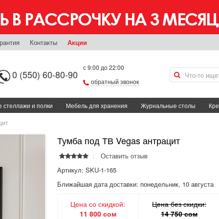
рантия
Контакты
Акции
с 9:00 до 22:00
0 (550) 60-80-90
обратный звонок
 стеллажи и полки
Мебель для хранения
Журнальные столы
Кре
цит
Тумба под ТВ Vegas антрацит
Оставить отзыв
Артикул: SKU-1-165
Ближайшая дата доставки:
понедельник, 10 августа
Цена со скидкой:
Цена без скидки:
11 800 сом
14 750 сом