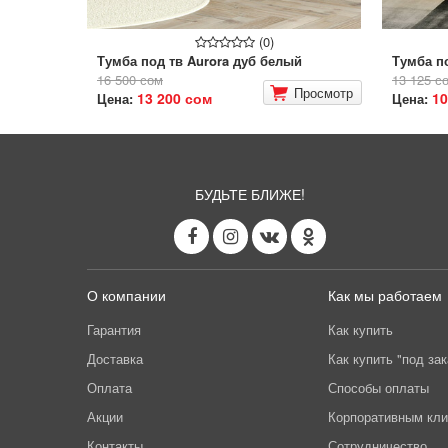
(0)
Тумба под тв Aurora дуб белый
Тумба п
16 500 сом
13 125 с
Просмотр
13 200 сом
10
Цена:
Цена:
БУДЬТЕ БЛИЖЕ!
О компании
Как мы работаем
Гарантия
Как купить
Доставка
Как купить "под зак
Оплата
Способы оплаты
Акции
Корпоративным кл
Контакты
Сотрудничество