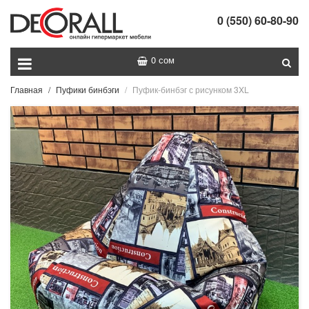
0 (550) 60-80-90
0 сом
Главная
Пуфики бинбэги
Пуфик-бинбэг с рисунком 3XL