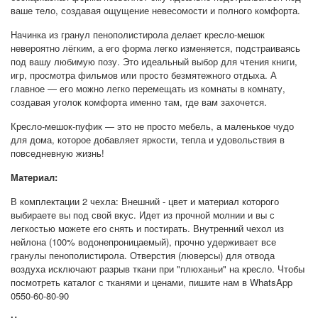
ваше тело, создавая ощущение невесомости и полного комфорта.
Начинка из гранул пенополистирола делает кресло-мешок
невероятно лёгким, а его форма легко изменяется, подстраиваясь
под вашу любимую позу. Это идеальный выбор для чтения книги,
игр, просмотра фильмов или просто безмятежного отдыха. А
главное — его можно легко перемещать из комнаты в комнату,
создавая уголок комфорта именно там, где вам захочется.
Кресло-мешок-пуфик — это не просто мебель, а маленькое чудо
для дома, которое добавляет яркости, тепла и удовольствия в
повседневную жизнь!
Материал:
В комплектации 2 чехла: Внешний - цвет и материал которого
выбираете вы под свой вкус. Идет из прочной молнии и вы с
легкостью можете его снять и постирать. Внутренний чехол из
нейлона (100% водонепроницаемый), прочно удерживает все
гранулы пенополистирола. Отверстия (люверсы) для отвода
воздуха исключают разрыв ткани при "плюханьи" на кресло. Чтобы
посмотреть каталог с тканями и ценами, пишите нам в WhatsApp
0550-60-80-90