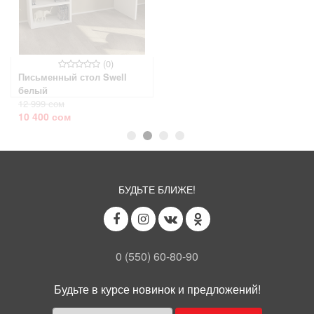
(0)
(0)
Письменный стол Swell
Письменный стол Monument
белый
орех
12 999 сом
10 526 сом
10 400 сом
10 000 сом
БУДЬТЕ БЛИЖЕ!
0 (550) 60-80-90
Будьте в курсе новинок и предложений!