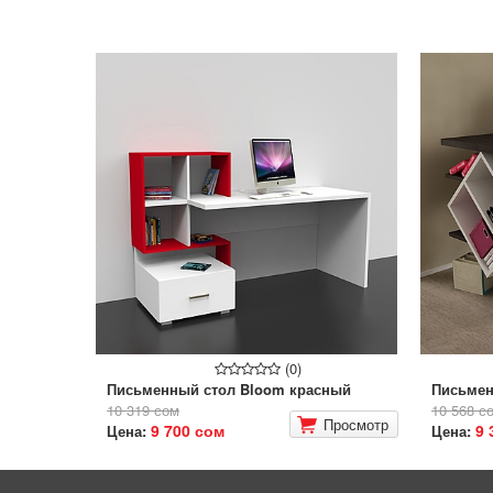
(0)
Письменный стол Bloom красный
Письмен
10 319 сом
10 568 с
Просмотр
9 700 сом
9 
Цена:
Цена: