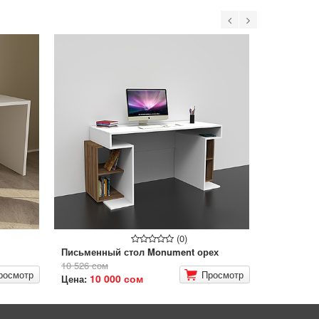
(0)
Письменный стол Monument орех
10 526 сом
росмотр
Просмотр
10 000 сом
Цена: