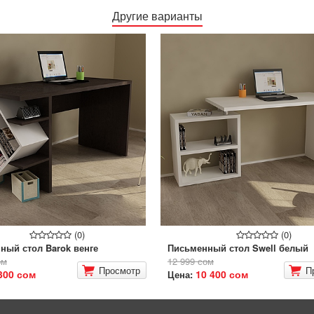
Другие варианты
(0)
(0)
ный стол Barok венге
Письменный стол Swell белый
ом
12 999 сом
Просмотр
П
300 сом
10 400 сом
Цена: