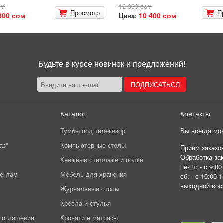
ом
12 999 сом
Просмотр
П
300 сом
10 400 сом
Цена:
Будьте в курсе новинок и предложений!
Каталог
Контакты
Тумбы под телевизор
Вы всегда мож
аз"
Компьютерные столы
Приём заказов
Обработка зак
Книжные стеллажи и полки
пн-пт: - с 9:00
иентам
Мебель для хранения
сб: - с 10:00-1
выходной вос
Журнальные столы
Кресла и стулья
соглашение
Кровати и матрасы