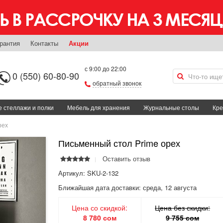
рантия
Контакты
Акции
с 9:00 до 22:00
0 (550) 60-80-90
обратный звонок
 стеллажи и полки
Мебель для хранения
Журнальные столы
Кре
рех
Письменный стол Prime орех
Оставить отзыв
Артикул: SKU-2-132
Ближайшая дата доставки:
среда, 12 августа
Цена со скидкой:
Цена без скидки:
8 780 сом
9 755 сом