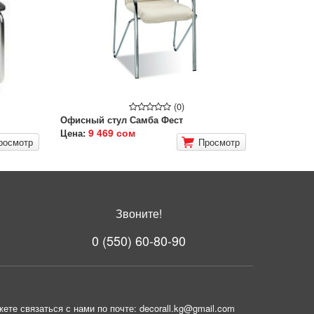
(0)
Офисный стул Самба Фест
9 469 сом
Цена:
росмотр
Просмотр
Звоните!
0 (550) 60-80-90
ете связаться с нами по почте: decorall.kg@gmail.com