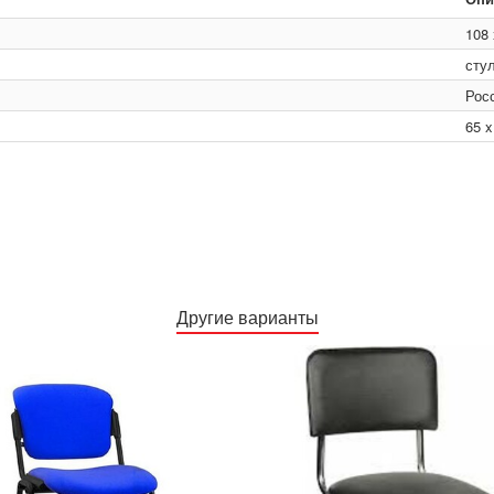
108 
сту
Рос
65 x
Другие варианты