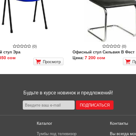
(0)
(0)
 стул Эра
Офисный стул Сильвия В Фест
050 сом
7 200 сом
Цена:
Просмотр
П
Будьте в курсе новинок и предложений!
Каталог
Контакты
Тумбы под телевизор
Вы всегда мож