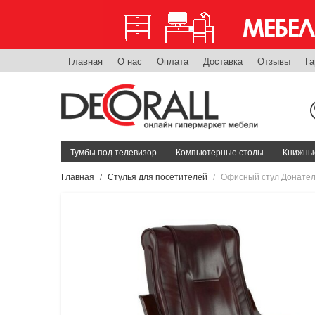
Главная
О нас
Оплата
Доставка
Отзывы
Га
Тумбы под телевизор
Компьютерные столы
Книжные
Главная
Стулья для посетителей
Офисный стул Донате