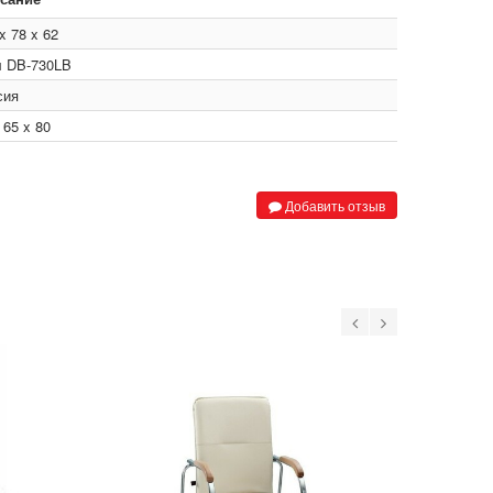
x 78 x 62
л DB-730LB
сия
 65 x 80
Добавить отзыв