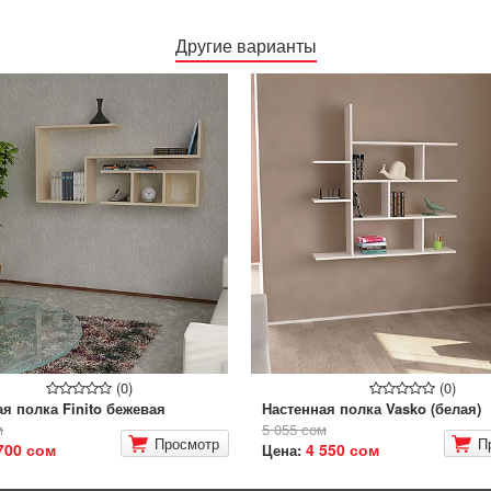
Другие варианты
(0)
(0)
я полка Finito бежевая
Настенная полка Vasko (белая)
м
5 055 сом
Просмотр
П
700 сом
4 550 сом
Цена: