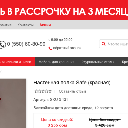
рантия
Контакты
Акции
с 9:00 до 22:00
0 (550) 60-80-90
обратный звонок
 стеллажи и полки
Мебель для хранения
Журнальные столы
Кре
я)
Настенная полка Safe (красная)
Оставить отзыв
Артикул: SKU-3-131
Ближайшая дата доставки:
среда, 12 августа
Цена со скидкой:
Цена без скидки:
3 255 сом
3 426 сом