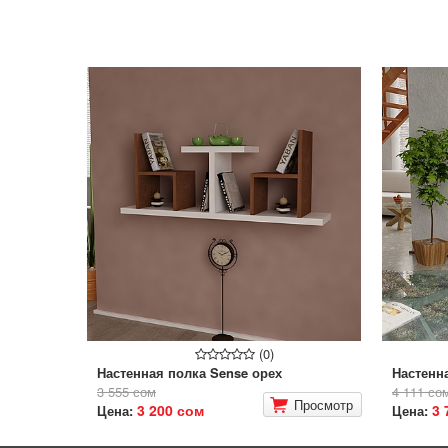
(0)
Настенная полка Sense орех
Настенна
3 555 сом
4 111 со
Просмотр
3 200 сом
3 
Цена:
Цена: