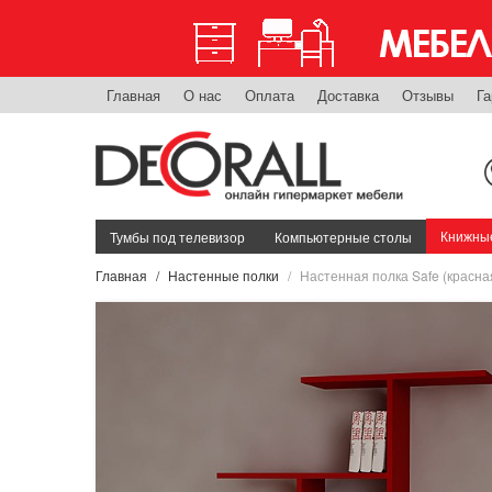
Главная
О нас
Оплата
Доставка
Отзывы
Га
Книжные
Тумбы под телевизор
Компьютерные столы
Главная
Настенные полки
Настенная полка Safe (красна