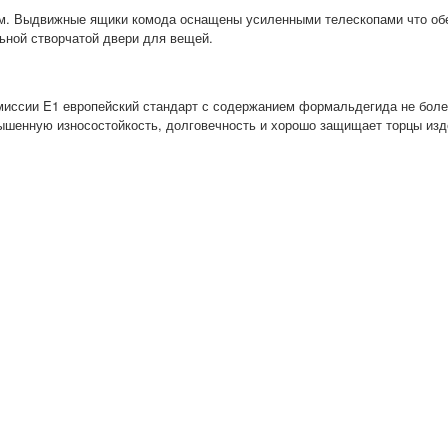
мм. Выдвижные ящики комода оснащены усиленными телескопами что об
льной створчатой двери для вещей.
иссии E1 европейский стандарт с содержанием формальдегида не более
ышенную износостойкость, долговечность и хорошо защищает торцы изде