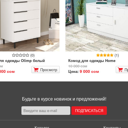
(0)
(1)
ля одежды Olimp белый
Комод для одежды Home
ом
10 000 сом
Просмотр
П
000 сом
9 000 сом
Цена:
Будьте в курсе новинок и предложений!
Каталог
Контакты