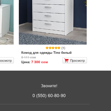
(1)
Комод для одежды Tino белый
8 111 сом
росмотр
Просмотр
7 300 сом
Цена:
Звоните!
0 (550) 60-80-90