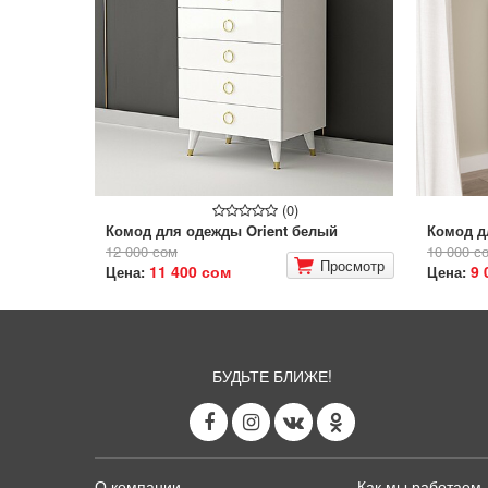
(0)
Комод для одежды Orient белый
Комод д
12 000 сом
10 000 с
Просмотр
11 400 сом
9 
Цена:
Цена:
БУДЬТЕ БЛИЖЕ!
О компании
Как мы работаем