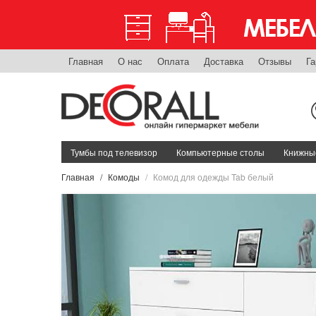
Главная
О нас
Оплата
Доставка
Отзывы
Га
Тумбы под телевизор
Компьютерные столы
Книжные
Главная
Комоды
Комод для одежды Tab белый