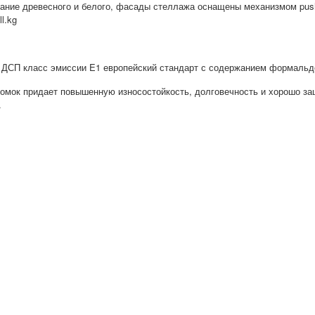
ание древесного и белого, фасады стеллажа оснащены механизмом push 
l.kg
ДСП класс эмиссии E1 европейский стандарт с содержанием формальдег
омок придает повышенную износостойкость, долговечность и хорошо защ
.