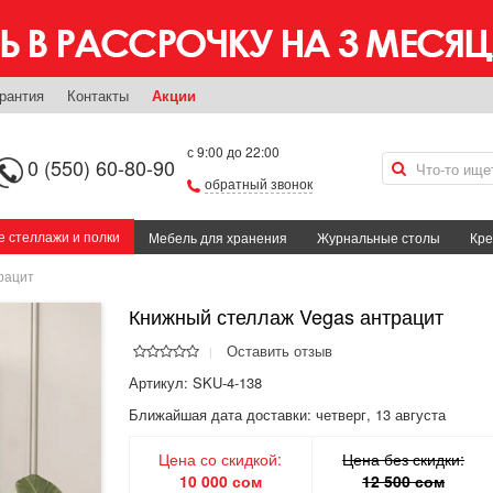
рантия
Контакты
Акции
с 9:00 до 22:00
0 (550) 60-80-90
обратный звонок
 стеллажи и полки
Мебель для хранения
Журнальные столы
Кре
рацит
Книжный стеллаж Vegas антрацит
Оставить отзыв
Артикул: SKU-4-138
Ближайшая дата доставки:
четверг, 13 августа
Цена со скидкой:
Цена без скидки:
10 000 сом
12 500 сом