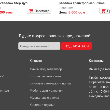
стеллаж Step дуб
Стеллаж трансформер Prime
м
9 555 сом
Просмотр
П
200 сом
8 600 сом
Цена:
Будьте в курсе новинок и предложений!
Каталог
Контакты
Тумбы под телевизор
Вы всегда мож
аз"
Компьютерные столы
Приём заказов
Обработка зак
Книжные стеллажи и полки
пн-пт: - с 9:00
иентам
Мебель для хранения
сб: - с 10:00-1
выходной вос
Журнальные столы
Кресла и стулья